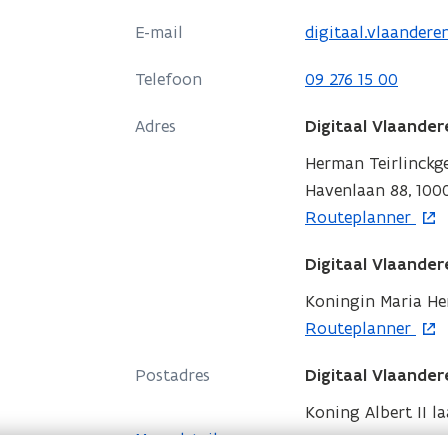
p
E-mail
digitaal.vlaander
e
n
Telefoon
09 276 15 00
t
i
Adres
Digitaal Vlaander
n
Herman Teirlinck
n
Havenlaan 88, 1000
i
o
Routeplanner
e
p
u
Digitaal Vlaander
e
w
n
Koningin Maria Hen
v
t
o
Routeplanner
e
i
p
n
Postadres
Digitaal Vlaander
n
e
s
n
n
Koning Albert II la
t
i
t
Meer details
e